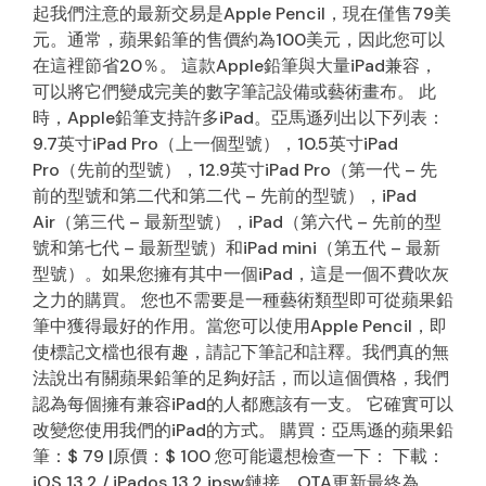
起我們注意的最新交易是Apple Pencil，現在僅售79美
元。通常，蘋果鉛筆的售價約為100美元，因此您可以
在這裡節省20％。 這款Apple鉛筆與大量iPad兼容，
可以將它們變成完美的數字筆記設備或藝術畫布。 此
時，Apple鉛筆支持許多iPad。亞馬遜列出以下列表：
9.7英寸iPad Pro（上一個型號），10.5英寸iPad
Pro（先前的型號），12.9英寸iPad Pro（第一代 – 先
前的型號和第二代和第二代 – 先前的型號），iPad
Air（第三代 – 最新型號），iPad（第六代 – 先前的型
號和第七代 – 最新型號）和iPad mini（第五代 – 最新
型號）。如果您擁有其中一個iPad，這是一個不費吹灰
之力的購買。 您也不需要是一種藝術類型即可從蘋果鉛
筆中獲得最好的作用。當您可以使用Apple Pencil，即
使標記文檔也很有趣，請記下筆記和註釋。我們真的無
法說出有關蘋果鉛筆的足夠好話，而以這個價格，我們
認為每個擁有兼容iPad的人都應該有一支。 它確實可以
改變您使用我們的iPad的方式。 購買：亞馬遜的蘋果鉛
筆：$ 79 |原價：$ 100 您可能還想檢查一下： 下載：
iOS 13.2 / iPados 13.2 ipsw鏈接，OTA更新最終為