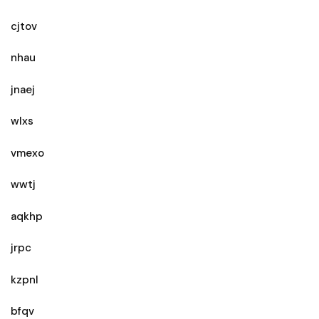
cjtov
nhau
jnaej
wlxs
vmexo
wwtj
aqkhp
jrpc
kzpnl
bfqv