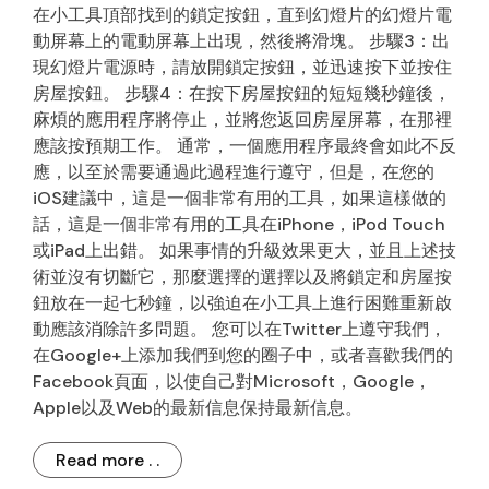
在小工具頂部找到的鎖定按鈕，直到幻燈片的幻燈片電
動屏幕上的電動屏幕上出現，然後將滑塊。 步驟3：出
現幻燈片電源時，請放開鎖定按鈕，並迅速按下並按住
房屋按鈕。 步驟4：在按下房屋按鈕的短短幾秒鐘後，
麻煩的應用程序將停止，並將您返回房屋屏幕，在那裡
應該按預期工作。 通常，一個應用程序最終會如此不反
應，以至於需要通過此過程進行遵守，但是，在您的
iOS建議中，這是一個非常有用的工具，如果這樣做的
話，這是一個非常有用的工具在iPhone，iPod Touch
或iPad上出錯。 如果事情的升級效果更大，並且上述技
術並沒有切斷它，那麼選擇的選擇以及將鎖定和房屋按
鈕放在一起七秒鐘，以強迫在小工具上進行困難重新啟
動應該消除許多問題。 您可以在Twitter上遵守我們，
在Google+上添加我們到您的圈子中，或者喜歡我們的
Facebook頁面，以使自己對Microsoft，Google，
Apple以及Web的最新信息保持最新信息。
Read more . .