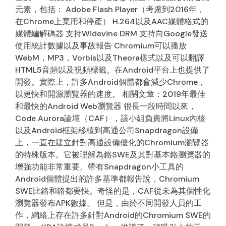
元素，包括： Adobe Flash Player（考慮到2016年，
在Chrome上棄用和停產） H.264以及AAC媒體格式的
媒體編解碼器 支持Widevine DRM 支持向Google發送
使用統計數據以及事故報告 Chromium可以播放
WebM，MP3，Vorbis以及Theora樣式以及可以翻譯
HTML5音頻以及視頻標籤。在Android平台上也提供了
開發。實際上，許多Android個體都會減少Chrome，
以更快和開源瀏覽器的速度。 相關文章：2019年最佳
和最快的Android Web瀏覽器 很長一段時間以來，
Code Aurora論壇（CAF），該小組負責將Linux內核
以及Android框架移植到高通公司Snapdragon設備
上，一直在建立針對高通設備優化的Chromium瀏覽器
的特殊版本。它被理解為鉻SWE及其對基本鉻瀏覽器的
增強功能非常重要。帶有Snapdragon小工具的
Android個體提出的許多基準都報告說，Chromium
SWE比鉻和鉻都要快。奇怪的是，CAF從未為其個性化
瀏覽器發布APK數據。 但是，由於不同開發人員的工
作，網絡上存在許多針對Android的Chromium SWE的