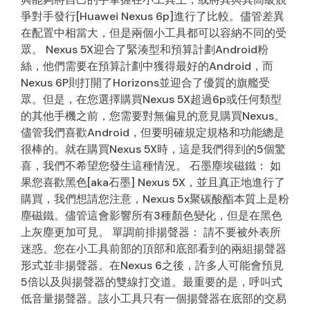
爭對手發行[Huawei Nexus 6p]進行了比較。儘管差異
在配置中相當大，但是兩個小工具都可以容納不同的受
眾。 Nexus 5X迎合了緊湊型和預算計劃Android粉
絲，他們需要在預算計劃中獲得最好的Android，而
Nexus 6P則打開了Horizo​​ns並迎合了優質的旗艦受
眾。但是，在您選擇購買Nexus 5X超過6p或任何類型
的其他手機之前，您需要對無偏見的意見購買Nexus。
儘管我們喜歡Android，但要明確規定規格和功能總是
很棒的。就在購買Nexus 5X時，這是我們得到的5個驚
喜，我們不希望您發生這種情況。 石墨塵埃磁鐵： 如
果您喜歡黑色[aka石墨] Nexus 5X，並且真正地進行了
購買，我們想請您注意，Nexus 5x聚碳酸酯本質上是粉
塵磁鐵。儘管這會影響所有3種顏色變化，但是在黑色
上灰塵更加可見。 單調前排揚聲器： 請不要被外表所
迷惑。您在小工具前部的頂部和底部看到的兩組揚聲器
形式並非揚聲器。在Nexus 6之後，許多人可能會預見
5倍以及與揚聲器的雙線打交道。最重要的是，呼叫式
低音量揚聲器。該小工具只有一個揚聲器在底部的交易