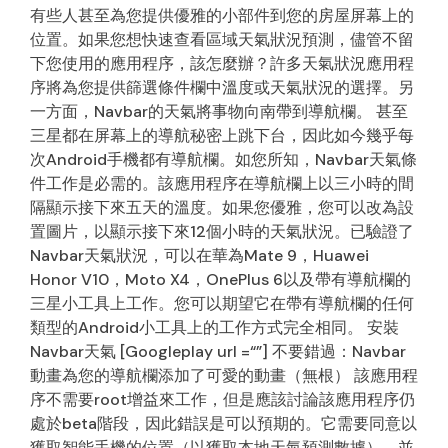
有些人甚至為您提供優雅的小部件到您的房屋屏幕上的
位置。如果您想快速查看區域天氣狀況預測，儘管不留
下您使用的應用程序，該怎麼辦？許多天氣狀況應用程
序將為您提供篩選條件欄中溫度或天氣狀況的選擇。另
一方面，Navbar的天氣將事物向南帶到導航欄。 甚至
三星都在屏幕上的導航秘密上跳下台，因此如今幾乎每
次Android手機都有導航欄。如您所知，Navbar天氣條
件工作是必需的。該應用程序在導航欄上以三小時的間
隔顯示接下來五天的溫度。如果您優雅，您可以改為設
置圖片，以顯示接下來12個小時的天氣狀況。已驗證了
Navbar天氣狀況，可以在華為Mate 9，Huawei
Honor V10，Moto X4，OnePlus 6以及帶有導航欄的
三星小工具上工作。您可以期望它在帶有導航欄的任何
類型的Android小工具上的工作方式完全相同。 安裝
Navbar天氣 [Googleplay url =“”] 不要錯過：Navbar
動畫為您的導航欄添加了可愛的動畫（無根） 該應用程
序不需要root增益來工作，但是應該討論該應用程序仍
處於beta階段，因此錯誤是可以預期的。它需要同意以
獲取智能手機的位置（以獲取本地天氣預測數據），並