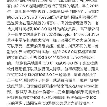
觸摸ID指紋傳感器的所有者，而且坦白說，Apple都沒
有由於iOS 6地圖崩潰而造成了這樣的錯誤。早在2012
年，當地圖最初出現時，替罪羊似乎也開始了，而當時
的oios svp Scott Forstall迅速從執行團隊和蘋果公司
迅速彈出在蘋果地圖的損害中，高質量管理團隊的一名
成員可能同樣對iOS 8.0.1發射的錯誤負責。 當它涉及引
入一個主要的新軟件時，就像Google，Microsoft以及
業務中眾多其他巨大名稱一樣，蘋果公司努力確保個人
可以享受一些新的高級功能。但是，與眾不同的是，修
訂後的界面確實功能函數，儘管iOS 8.0具有相當劑量
的預期錯誤，但與iOS 8.0.1的監督相比，它們是較小
的。 就像蘋果地圖和iOS 6一樣iOS 8.0.1除了完全拉動
軟件應用程序以及敦促個人降級。值得稱讚的是，蘋果
在短短24小時內將iOS 8.0.2一起處理，這迅速解決了
上一版的明顯錯誤，但是，就消費者而言，現在已經解
決此問題，但責備遊戲可能會隨之而來在Cupertino總
部。 根據彭博社的一份報告，完全相同的蘋果高質量保
證經理負責監督iOS 6及其地圖應用程序領導一支100
人的團隊，該團隊在iOS遇到公共渠道之前就檢查了