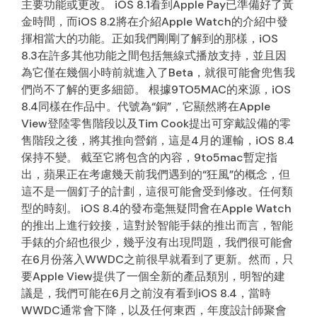
主要功能或更改。 iOS 8.1看到Apple Pay已準備好了黃
金時間，而iOS 8.2將在介紹Apple Watch的介紹中發
揮相當大的功能。正如我們剛剛了解到的那樣，iOS
8.3在許多其他功能之間包括無線式播放支持，並且因
為它僅在幾個小時前就進入了Beta，就很可能會兜售我
們尚不了解的更多細節。 根據9TO5MAC的來源，iOS
8.4同樣在作品中。代號為“銅”，它顯然將在Apple
View登陸零售階段以及Tim Cook提出可穿戴設備的零
售階段之後，將其推向營銷，這是4月的運輸，iOS 8.4
保持不變。 截至它將包含的內容，9to5mac暫定指
出，蘋果正在考慮幾天前我們遇到的“狂風”的概念，但
這不是一個釘子的計劃，這很可能會受到修改。任何類
型的時刻。 iOS 8.4的發布毫無疑問會在Apple Watch
的推出上進行鉸接，這對於智能手錶的推出而言，智能
手錶的介紹也很少，幾乎沒有出現問題，我們很可能會
在6月份落入WWDC之前很早就看到了更新。然而，只
要Apple View提供了一個全新的產品類別，明智的建
議是，我們可能在6月之前沒有看到iOS 8.4，當時
WWDC通常會下降，以及任何東西，年度設計師聚會