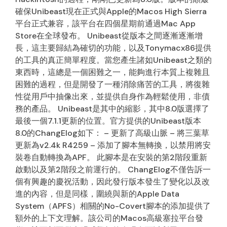
確保Unibeast現在正式與Apple的Macos High Sierra
平台正式兼容，該平台在四個星期前通過Mac App
Store在全球發布。 Unibeast從版本之間逐漸逐漸增
長，這主要歸結為確切的功能，以及Tonymacx86提供
的工具的真正簡單程度。當您產生諸如Unibeast之類的
東西時，這總是一個困難之一，能夠進行本質上複雜且
困難的過程，但是開發了一種消除痛苦的工具，將復雜
性從用戶中抽像出來，並提供自身作為輕鬆使用，非債
務的產品。 Unibeast是其中的縮影，其中8.0版選擇了
最後一個7.1.1更新的位置。官方提供的Unibeast版本
8.0的ChangElog如下： – 更新了高級山脈 – 將三葉草
更新為v2.4k R4259 – 添加了腳本無轉換，以禁用將安
裝卷自動轉換為APF。 此腳本是在安裝的第2階段重新
啟動以及第2階段之前運行的。 ChangElog不僅告訴一
個有興趣的慶祝活動，因此發行版本發生了變化以及改
進的內容，但是同樣，圍繞與新的Apple Data
System（APFS）相關的No-Covert腳本的添加提供了
額外的上下文理解。該公司的Macos高級塞拉平台發