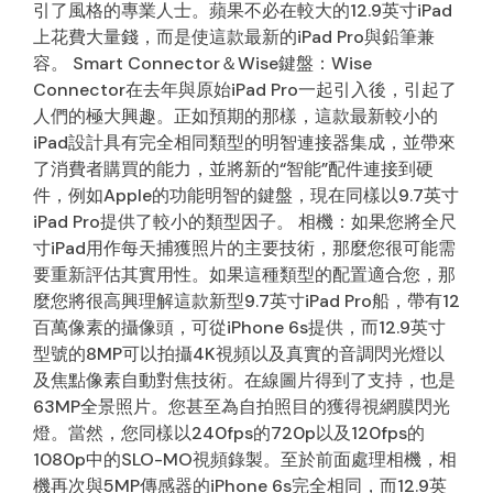
引了風格的專業人士。蘋果不必在較大的12.9英寸iPad
上花費大量錢，而是使這款最新的iPad Pro與鉛筆兼
容。 Smart Connector＆Wise鍵盤：Wise
Connector在去年與原始iPad Pro一起引入後，引起了
人們的極大興趣。正如預期的那樣，這款最新較小的
iPad設計具有完全相同類型的明智連接器集成，並帶來
了消費者購買的能力，並將新的“智能”配件連接到硬
件，例如Apple的功能明智的鍵盤，現在同樣以9.7英寸
iPad Pro提供了較小的類型因子。 相機：如果您將全尺
寸iPad用作每天捕獲照片的主要技術，那麼您很可能需
要重新評估其實用性。如果這種類型的配置適合您，那
麼您將很高興理解這款新型9.7英寸iPad Pro船，帶有12
百萬像素的攝像頭，可從iPhone 6s提供，而12.9英寸
型號的8MP可以拍攝4K視頻以及真實的音調閃光燈以
及焦點像素自動對焦技術。在線圖片得到了支持，也是
63MP全景照片。您甚至為自拍照目的獲得視網膜閃光
燈。當然，您同樣以240fps的720p以及120fps的
1080p中的SLO-MO視頻錄製。至於前面處理相機，相
機再次與5MP傳感器的iPhone 6s完全相同，而12.9英