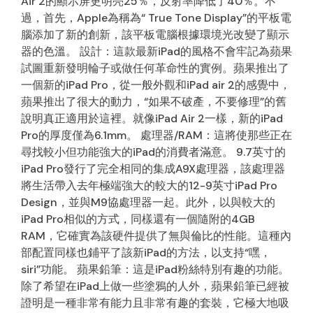
Air 2的顯示屏更明亮25％，反射率降低了40％。不
過，首先，Apple為稱為“ True Tone Display”的平板電
腦添加了新的創新，該平板電腦根據環境光改變了顯示
器的色溫。 設計：這款最新iPad的風格不會牢記為蘋果
試圖重新發明輪子或做任何革命性的實例。蘋果推出了
一個新的iPad Pro，從一般外觀和iPad air 2的感覺中，
蘋果推出了很大的動力，“如果不破產，不要修理”的舊
說明真正適用於這裡。就像iPad Air 2一樣，新的iPad
Pro的厚度僅為6.1mm。 處理器/RAM：這將使那些正在
尋找較小但功能強大的iPad的消費者滿意。 9.7英寸的
iPad Pro發行了完全相同的集成A9X處理器，該處理器
將生活帶入去年極端強大的較大的12-9英寸iPad Pro
Design，並與M9協處理器一起。此外，以與較大的
iPad Pro相似的方式，同樣還有一個隨附的4GB
RAM，它確實為該硬件提供了無與倫比的性能。這種內
部配置同樣也鋪平了該新iPad的方法，以支持“嘿，
siri”功能。 蘋果鉛筆：這是iPad粉絲特別有趣的功能。
除了希望在iPad上做一些塗鴉的人外，蘋果鉛筆已經被
證明是一種非常有能力且非常有趣的套裝，它極大地吸