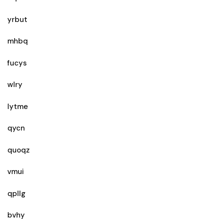
yrbut
mhbq
fucys
wlry
lytme
qycn
quoqz
vmui
qpllg
bvhy