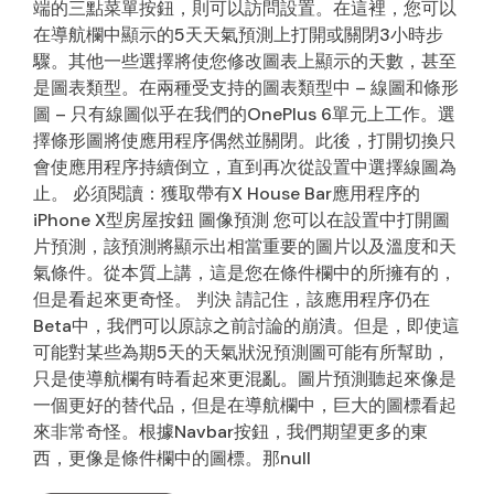
端的三點菜單按鈕，則可以訪問設置。在這裡，您可以
在導航欄中顯示的5天天氣預測上打開或關閉3小時步
驟。其他一些選擇將使您修改圖表上顯示的天數，甚至
是圖表類型。在兩種受支持的圖表類型中 – 線圖和條形
圖 – 只有線圖似乎在我們的OnePlus 6單元上工作。選
擇條形圖將使應用程序偶然並關閉。此後，打開切換只
會使應用程序持續倒立，直到再次從設置中選擇線圖為
止。 必須閱讀：獲取帶有X House Bar應用程序的
iPhone X型房屋按鈕 圖像預測 您可以在設置中打開圖
片預測，該預測將顯示出相當重要的圖片以及溫度和天
氣條件。從本質上講，這是您在條件欄中的所擁有的，
但是看起來更奇怪。 判決 請記住，該應用程序仍在
Beta中，我們可以原諒之前討論的崩潰。但是，即使這
可能對某些為期5天的天氣狀況預測圖可能有所幫助，
只是使導航欄有時看起來更混亂。圖片預測聽起來像是
一個更好的替代品，但是在導航欄中，巨大的圖標看起
來非常奇怪。根據Navbar按鈕，我們期望更多的東
西，更像是條件欄中的圖標。那null