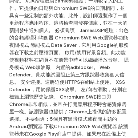
開發。 XDA論壇成員Bamless維護了一項吸引人的工
作。它提供的日期與Chromium SWE的日期相同，並
具有一些定制的額外功能。此外，設計師還製作了一個
更新程序應用程序。這將檢查開發存儲庫，並在一天的
新開發中通知個人。 必須閱讀：JamesDSP經理：出色
的音頻經理和均衡器 Chromium SWE Web瀏覽器功能
夜間模式 節能模式 Data Saver，它利用Google的服務
器在下載之前壓縮頁面。 啟用/禁用背景音頻。此功能
使視頻材料在網頁不在前景中時可以繼續播放音頻。 隱
身模式 Web煉油廠，內置的adblocker。 Web
Defender。此功能試圖阻止第三方跟踪器收集個人信
息。 安全連接。這將迫使HTTPS在網站上使用。 XSS
Defender，用於保護XSS攻擊。 左/向右滑動，分別在
標籤上瀏覽歷史記錄。 Chromium SWE接口與
Chrome非常相似，並且在打開應用程序時會感覺像房
屋一樣。該瀏覽器也提供了Chrome上提供的許多配置
選擇。 不要錯過：5個具有黑暗模式或夜間主題的
Android瀏覽器 下載Chromium SWE Web瀏覽器 該瀏
覽器未在Google Play商店中提供。如果您在設備上使