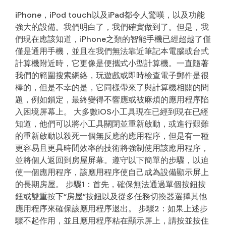
iPhone，iPod touch以及iPad都令人驚嘆，以及功能
強大的設備。我們明白了，我們確實做到了。但是，我
們現在應該知道，iPhone之類的智能手機已經超越了僅
僅是通用手機，並且在我們無法靠近筆記本電腦或台式
計算機附近時，它更像是便攜式小型計算機。一直隨著
我們的範圍搜索網絡，玩遊戲或即時檢查電子郵件是很
棒的，但是不幸的是，它同樣帶來了與計算機相關的問
題，例如鎖定，最終變得不響應或被麻煩的應用程序陷
入困境屏幕上。 大多數iOS小工具現在已經到現在已經
知道，他們可以將小工具關閉並重新啟動，或進行艱難
的重新啟動以殺死一個無反應的應用程序，但是有一種
更容易且更具時間效率的技術將強制使用該應用程序，
並將個人返回到房屋屏幕。遵守以下簡單的步驟，以迫
使一個應用程序，該應用程序使自己成為設備顯示屏上
的長期房屋。 步驟1：首先，確保無法通過單個按鈕按
鈕或雙重按下“房屋”按鈕以及從多任務切換器選擇其他
應用程序來確保該應用程序退出。 步驟2：如果上述步
驟不起作用，並且應用程序粘在顯示屏上，請按並按住