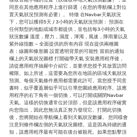
同意在其他應用程序上進行篩選（在您的導航欄上對位
置天氣狀況預測有必要）。 特徵 在Navbar天氣狀況
下，您可以獲得5天 / 3小時的天氣狀況預測： 預測在
任何類型的地點或城市都提供，並包括每3小時的天氣
狀況數據 溫度，壓力，濕度，渾濁，風速，降雨量以及
紫外線指數 – 全面提供的所有內容 現在提供兩種圖
表：線圖和條形圖 設置透明背景的可能性 當前的通知
欄上的天氣狀況圖標 打開磁帶天氣 安裝應用程序後，
請從應用程序抽屜中介紹它，並要求您授予其放置訪問
權限。如上所述，這需要為您所在地區的區域天氣狀況
預測。每個天氣條件應用都需要此許可。當您授予同意
書時，似乎覆蓋層似乎可以引導您圍繞應用程序。該應
用程序的右下角有一個切換，可以打開或關閉Navbar
天氣。這樣的切換通常位於頂部，但是該應用程序確實
向您指出，因此您無法真正努力發現它。打開此切換
後，您將開始在導航欄上看到天氣狀況數據。 您同樣會
注意到條件欄左側的天氣狀況圖標。這是因為持續的通
知，該應用程序最有可能在後台被殺死。如果您點擊頂