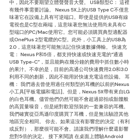
中，因此不要期望立體聲聲音大聲。 USB類型C： 這裡
有幾件事需要討論。 Nexus 5X上的USB Type C不僅意
味著它在設備上具有可逆端口。即使是提供的USB有線
電視也是C型在兩端，這意味著您無法使用尚未具有C
型端口的PC/Mac使用它。您可能必須購買典型適配器
或OnePlus 2型電纜的C型。此外，小工具上的USB為
2.0，這意味著您可能無法記住快速數據傳輸。 快速充
電： Nexus P和5倍，都支持快速或快速充電的“通過
USB Type-C”，並且能夠在幾分鐘的費用中抓住數小時
的果汁。不幸的是，目前的高通公司快速費用2.0和3.0
利用不同的創新，因此不能用於快速充電這些設備。 耳
機： 我們過去曾使用過任何類型的耳機的以前的Nexus
小工具[平板電腦和電話]。但是，Nexus 5X帶有來自LG
的白色耳機。儘管他們仍然可能不會超過節拍或骷髏般
的高質量噪音，但是絕對歡迎預裝的一套兼容的耳機。
我們確實從亞馬遜印度購買了耳機，但是無法驗證其他
地區完全相同。 你去。如果這沒有影響您的決定（有利
或反對），那麼很可能不會。請讓我們理解什麼還影響
您對5倍的決定。 接下來閱讀 在桌面上體驗Android